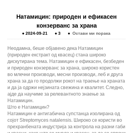
Натамицин: природен и ефикасен
конзерванс за храна
●
2024-09-21
●
3
●
Остави ми порака
Неодамна, беше објавено дека Натамицин
(природен екстракт од квасец) стана широко
дискутирана тема. Натамицин е ефикасен, безбеден
и природен конзерванс за храна, широко користен
во млечни производи, месни производи, леб и друга
храна за да го продолжи рокот на траење на храната
и да ја одржи нејзината свежина и квалитет. Следно,
ајде да научиме за релевантното знаење за
Натамицин.
Што е Натамицин?
Натамицин е антигабична супстанца изолирана од
сојот Streptomyces natalensis. Широко се користи во
прехранбената индустрија за контрола на разни габи