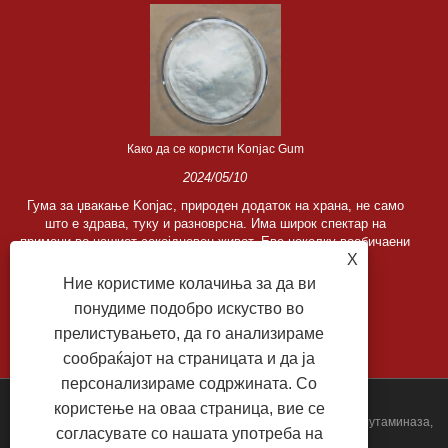
Како да се користи Konjac Gum
2024/05/10
Гума за џвакање Konjac, природен додаток на храна, не само
што е здрава, туку и разноврсна. Има широк спектар на
примени во нашиот секојдневен живот. Еве неколку вообичаени
X
начини ......
Ние користиме колачиња за да ви
понудиме подобро искуство во
прелистувањето, да го анализираме
сообраќајот на страницата и да ја
персонализираме содржината. Со
користење на оваа страница, вие се
Авторски права © 2022 Jiangsu Zipin Biotech Co., Ltd. - Трансглутаминаза,
согласувате со нашата употреба на