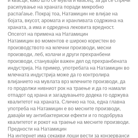
и квасци, како што се мувла и квасец, за да се спречи
расипување на храната поради микробно
распаѓање. Покрај тоа, Натамицин не влијае на
бојата, вкусот, аромата и хранливата содржина на
храната, а има и одредена лековита вредност.
Опсегот на примена на Натамицин
Натамицин во моментов е широко користен во
производството на млечни производи, месни
производи, леб, колачи и други прехранбени
производи, станувајќи важен дел од прехранбената
индустрија. На пример, употребата на Натамицин во
млечната индустрија може да го контролира
влијанието на мувлата врз млечните производи, да
го продолжи нивниот рок на траење и да го намали
отпадот од храна и загадувањето додека го одржува
квалитетот на храната. Слично на тоа, една главна
употреба на Натамицин е во месните производи,
давајќи му антибактериски ефекти и го подобрува
квалитетот и рокот на траење на месните производи.
Предности на Натамицин
На интернет има секакви лоши вести за конзерванси