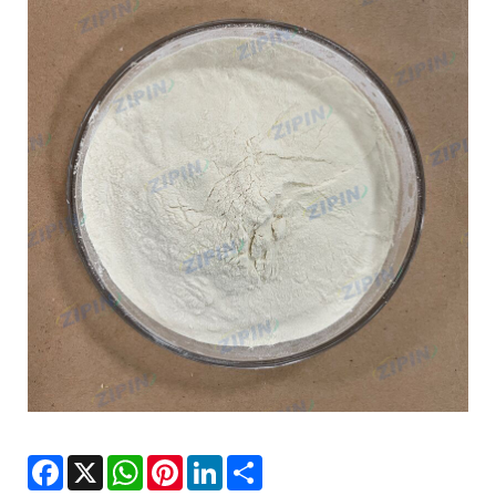
Facebook
X
WhatsApp
Pinterest
LinkedIn
Share