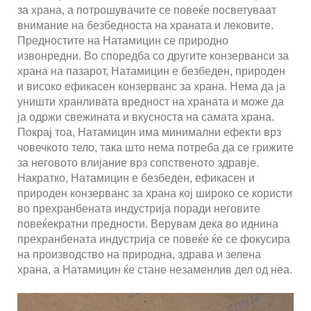
за храна, а потрошувачите се повеќе посветуваат
внимание на безбедноста на храната и лековите.
Предностите на Натамицин се природно
извонредни. Во споредба со другите конзерванси за
храна на пазарот, Натамицин е безбеден, природен
и високо ефикасен конзерванс за храна. Нема да ја
уништи хранливата вредност на храната и може да
ја одржи свежината и вкусноста на самата храна.
Покрај тоа, Натамицин има минимални ефекти врз
човечкото тело, така што нема потреба да се грижите
за неговото влијание врз сопственото здравје.
Накратко, Натамицин е безбеден, ефикасен и
природен конзерванс за храна кој широко се користи
во прехранбената индустрија поради неговите
повеќекратни предности. Верувам дека во иднина
прехранбената индустрија се повеќе ќе се фокусира
на производство на природна, здрава и зелена
храна, а Натамицин ќе стане незаменлив дел од неа.