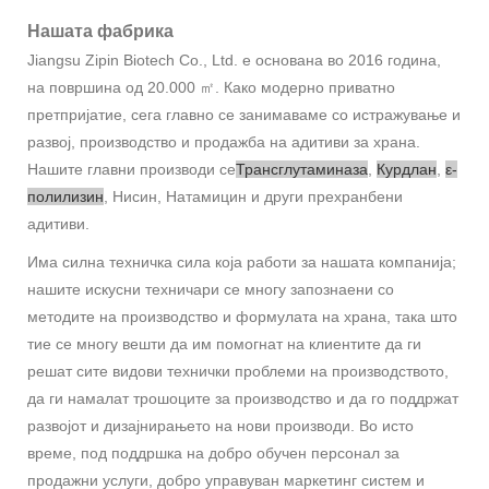
Нашата фабрика
Jiangsu Zipin Biotech Co., Ltd. е основана во 2016 година,
на површина од 20.000 ㎡. Како модерно приватно
претпријатие, сега главно се занимаваме со истражување и
развој, производство и продажба на адитиви за храна.
Нашите главни производи се
Трансглутаминаза
,
Курдлан
,
ε-
полилизин
, Нисин, Натамицин и други прехранбени
адитиви.
Има силна техничка сила која работи за нашата компанија;
нашите искусни техничари се многу запознаени со
методите на производство и формулата на храна, така што
тие се многу вешти да им помогнат на клиентите да ги
решат сите видови технички проблеми на производството,
да ги намалат трошоците за производство и да го поддржат
развојот и дизајнирањето на нови производи. Во исто
време, под поддршка на добро обучен персонал за
продажни услуги, добро управуван маркетинг систем и