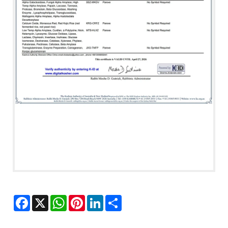
Facebook
X
WhatsApp
Pinterest
LinkedIn
Share